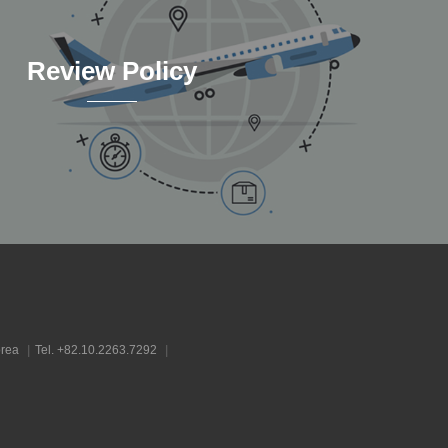
Review Policy
orea
|
Tel. +82.10.2263.7292
|