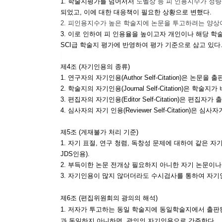
1. 학술지평가를 넘어서서
노벨상 등 피 인용지수가 정
되었고, 이에 대한 대응책이 필요한 상황으로 변했다.
2. 피인용지수가 높은 학술지에 논문을 투고하려는 양상
3. 이로 인하여 피 인용율을 높이고자 개인이나 해당 
SCI급 학술지 평가에 반영하여 평가 기준으로 삼고 있다
제4조 (자기인용의 종류)
1. 연구자의 자기인
용
(Author Self-Citation
2. 학술지의 자기인용
(Journal Self-Citation)
은 학술지가 
3. 편집자의 자기인용
(Editor Self-Citation)
은 편집자가 
4. 심사자의 자기 인용
(Reviewer Self-Citation)
은 심사자
제5조 (게재불가 처리 기준)
1.
자기 표절, 연구 청렴, 독창성 문제에 대하여 같은 자
JDS인용).
2
. 부득이한 논문 전개상 필요하지 아니한 자기 논문이
3. 자기인용이 많지 않더더라도 수시검사를 통하여 자
제6조 (편집위원회의 광의의 해석)
1. 저자가 투고하는 동일 학술지에 동일학술지에서 출판된
과 동일하지 아니하면, 광의의 자기인용으로 간주한다.