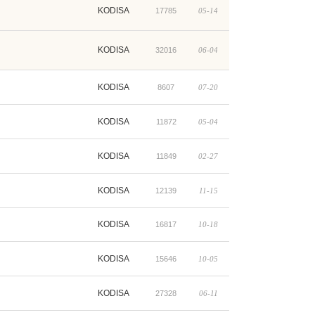
KODISA
17785
05-14
KODISA
32016
06-04
KODISA
8607
07-20
KODISA
11872
05-04
KODISA
11849
02-27
KODISA
12139
11-15
KODISA
16817
10-18
KODISA
15646
10-05
KODISA
27328
06-11