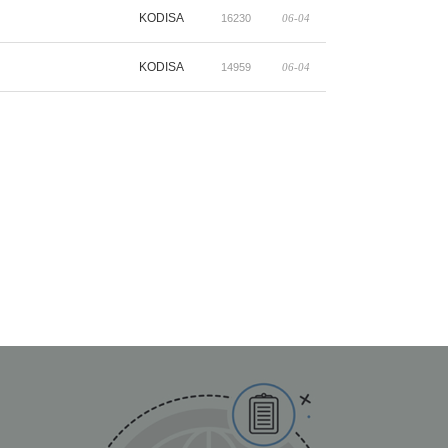
KODISA
16230
06-04
KODISA
14959
06-04