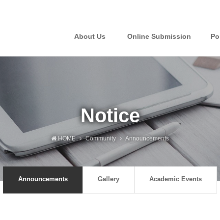
About Us
Online Submission
Po
Notice
HOME
Community
Announcements
Announcements
Gallery
Academic Events