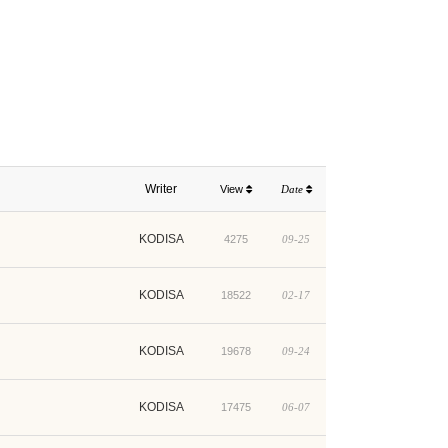
Writer
View
Date
KODISA
4275
09-25
KODISA
18522
02-17
KODISA
19678
09-24
KODISA
17475
06-07