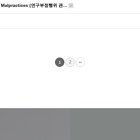
rch Malpractices (연구부정행위 관…
H
2
1