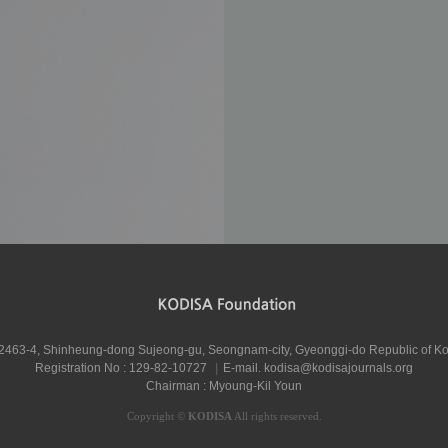
, 2463-4, Shinheung-dong Sujeong-gu, Seongnam-city, Gyeonggi-do Republic of K
Registration No : 129-82-10727
|
E-mail.
kodisa@kodisajournals.org
Chairman : Myoung-Kil Youn
Copyright
©
KODISA
All rights reserved.