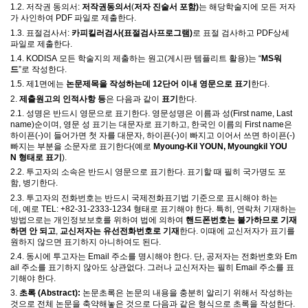
1.2.
저작권 동의서
:
저작권동의서
(
저자 진술서 포함
)
는 해당학술지에 모든 저자
가 사인하여
PDF
파일로 제출한다
.
1.3.
표절검사서
:
카피킬러검사(표절검사프로그램
)
로 표절 검사하고
PDF
상세
파일로 제출한다
.
1.4. KODISA
모든 학술지의 제출하는 원고
(
게시판 템플리트 활용
)
는
“
MS
워
드
”
로 작성한다
.
1.5.
제
1
면에는
논문제목을 작성하는데
12
단어 이내 영문으로 표기
한다
.
2.
제출원고의 인적사항
등
은 다음과 같이
표기
한다
.
2.1.
성명은 반드시 영문으로 표기한다
.
영문성명은 이름과 성
(First name, Last
name)
순이며
,
영문 성 표기는 대문자로 표기하고
,
한국인 이름의
First name
은
하이픈
(-)
이 들어가면 첫 자를 대문자
,
하이픈
(-)
이 빠지고 이어서 쓰면 하이픈
(-)
빠지는 부분을 소문자로 표기한다
(
예로
Myoung-Kil YOUN, Myoungkil YOU
N
형태로 표기
).
2.2.
투고자의 소속은 반드시 영문으로 표기한다
.
표기할 때 필히 국가명도 포
함
,
병기한다
.
2.3.
투고자의 전화번호는 반드시 국제전화표기법 기준으로 표시해야 하는
데
,
예로
TEL: +82-31-2333-1234
형태로 표기해야 한다
.
특히
,
연락처 기재하는
방법으로는 개인정보보호를 위하여 법에 의하여
핸드폰번호는 불가하므로 기재
하면 안 되고
,
교신저자는 유선전화번호로 기재
한다
.
이때에 교신저자가 표기를
원하지 않으면 표기하지 아니하여도 된다
.
2.4.
동시에 투고자는
Email
주소를 명시해야 한다
.
단
,
공저자는 전화번호와
Em
ail
주소를 표기하지 않아도 상관없다
.
그러나 교신저자는 필히
Email
주소를 표
기해야 한다
.
3.
초록
(Abstract):
논문초록은 논문의 내용을 충분히 알리기 위해서 작성하는
것으로 전체 논문을 축약해놓은 것으로 다음과 같은 형식으로 초록을 작성한다
.