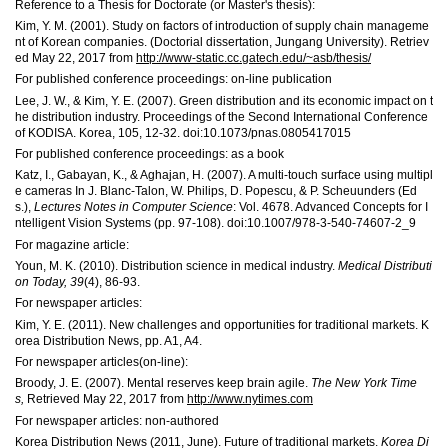
Reference to a Thesis for Doctorate (or Master's thesis):
Kim, Y. M. (2001). Study on factors of introduction of supply chain manageme
nt of Korean companies. (Doctorial dissertation, Jungang University). Retriev
ed May 22, 2017 from
http://www-static.cc.gatech.edu/~asb/thesis/
For published conference proceedings: on-line publication
Lee, J. W., & Kim, Y. E. (2007). Green distribution and its economic impact on t
he distribution industry. Proceedings of the Second International Conference
of KODISA. Korea, 105, 12-32. doi:10.1073/pnas.0805417015
For published conference proceedings: as a book
Katz, I., Gabayan, K., & Aghajan, H. (2007). A multi-touch surface using multipl
e cameras In J. Blanc-Talon, W. Philips, D. Popescu, & P. Scheuunders (Ed
s.),
Lectures Notes in Computer Science
: Vol. 4678. Advanced Concepts for I
ntelligent Vision Systems (pp. 97-108). doi:10.1007/978-3-540-74607-2_9
For magazine article:
Youn, M. K. (2010). Distribution science in medical industry.
Medical Distributi
on Today, 39
(4), 86-93.
For newspaper articles:
Kim, Y. E. (2011). New challenges and opportunities for traditional markets. K
orea Distribution News, pp. A1, A4.
For newspaper articles(on-line):
Broody, J. E. (2007). Mental reserves keep brain agile.
The New York Time
s,
Retrieved May 22, 2017 from
http://www.nytimes.com
For newspaper articles: non-authored
Korea Distribution News (2011, June). Future of traditional markets.
Korea Di