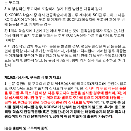
는 투고자
.
3.
비양심적인 투고자에 포함되지 않기 위한 방안은 다음과 같다
.
1) KODISA
학술지 중 유사 전공학술지에 골고루 게재
(
예
: SCI
급 투고하고 다른
KCI
학술지에
1
편이상 투고 및 게재한 후
SCOPUS
학술지에 투고
)
한 후에 두 번
째 논문을 투고
,
게재하는 경우
2) 1
개의 학술지에
1
년에
1
편 이내 투고하는 것이 원칙임
(
공저자 포함
).
단
, 1
년
이상 해당 학술지 투고를 위해서는 추후
KODISA
산하 다른 학술지에도 투고하
여야함
.
4.
비양심적인 얌체 투고자의 논문을 발견한 경우
,
편집위원장은 해당 논문을 요
건이 충족할 때까지 무기한 보류하거나
,
게재불가 처리한다
.
이러한 경우 최종논
문 게재월에 맞추어 편집위원회가 납부 통보 하기 전에 기 납부한 구독료나 게재
료는 일체 반환하지 않고
,
동 규정 제
8
조 제
3
항에 의거 심사비로 간주하고
,
처리
한다
.
제
16
조
(
심사비
,
구독회비 및 게재료
)
1.
논문 출판비 및 구독회비 준칙 제
4
조
(
심사비
)
와 제
5
조
(
게재료
)
에 준한다
.
참고
로
KODISA
는 모든 학술지의 심사료가 무료이다
. 단,
심사비의 무료 적용은
논문
을 투고한 후 최소 3편 이상 다른 투고자의 논문을 심사한 경우에 한하며, 3편이
상 심사하지 아니한 경우는 게재료와 별도로 추가비용으로 게재료에 해당되는
금액(단, KCI급 30만원, SCI급 60만원)의 심사료를 납부
해야한다.
투고자 중 심
사를 원하지 아니한 경우, KODISA에 납부하는 게재료와 별도로, 추가비용으로
해당 학술지 편집위원장(혹은 편집간사)이 지정하는 해당학술지의 분과 학회나
편집책임자 개인 은행계좌에 입금해야 해당 학술지에 출판이 가능하다
.
[
]
논문 출판비 및 구독회비 준칙