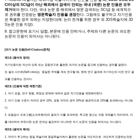
CI이상의 SCI
급이 아닌 해외에서 검색이 안되는
국내 (국문) 논문 인용은 모두
제거
해야 한다
.
다만
,
국내 논문 중 해외에서 영문 검색되는
SCI
급 등 세계적으
로 권위를 인정받는
영문학술지 인용을 권장
한다
.
그럼에도 불구하고 자기인용
은 특별한 경우 외에는 지양한다
(
예
: 논리 전개를 위한 경우 외 JDS
학술지에
JD
S
논문 인용 지양
).
8. 참고문헌에 표기시 담합, 본문에 인용 안하거나, 주제와 다른 논문의 과도한
논문의 인용이 되어서는 아니된다.
[자기 논문 인용(Self-Citation)준칙]
제1조 (용어의 정의)
자기인용이란 자신의 단독 또는 공동연구로 출판한 과거의 논문을 참고해 인용하는 경우를 말한다.
또
셀프 사이트(Self-cites)는 동일한 주제를 계속 연구할 때, 현재 연구 결과에 자기자신의 이전 연구 결
과를 인용하는 것이다.
제2조 (인용에 대한 제한기준)
1. 자기 표절, 연구 청렴, 독창성 문제에 대하여 같은 자기인용을 제한해야한다.
2.
자기 인용 수준이 저자의 경우 10%, 공동 저자의 경우 20%로 평균적으로 15%를 초과해서는 아니된
다.
3. 표절검사 프로그램(소프트웨어)의 결과가 이를 초과하면, 투고된 원고는 자동 게재불가 처리되며, 이
를 대비하여 부득이한 논문 전개상 필요하지 아니하면 자기 논문의 인용을 하여서는 아니된다.
제3조 (광의의 해석)
1. 저자가 투고하는 동일 학술지에 동일학술지에서 출판된 논문을 의도적으로 과도하게 인용하는것은