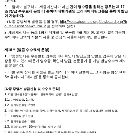
니한다
.
2.
그럼에도 불구하고
, 세금계산서가 아닌
간이
영수증을 원하는 경우는 제
17
조
(
발급 수수료제 운영
)
에 준하여 대행기관인 코리아에디팅그룹을 통하여 발급
이 가능하다
.
(각종 증빙서류 발급을 원할 경우,
http://kodisajournals.org/bbs/board.php?b
o_table=notice&wr_id=12
로 접속하여 신청)
2.
세금계산서는 동조 1항의 게재료 및 구독회비를 제외한, 고액의 발전기금의
수익이나 고액의 자본적 지출 및 경상적 지출에 대하여만 발급한다
.
제
18
조
(
발급 수수료제 운영
)
1.
각종증명서는 무분별한 영수증이나 확인서 발급요청 남발로 업무에 많은 지
장을 주고 있기 때문에 영수증
,
확인서 발급
,
논문등기 등 개별 발송수수료 제도
를 운영한다
.
2.
이를 위해 상세한 지침은 별도 세칙에 의하여 진행하고
,
그 사항은 항상
KODI
SA
홈페이지
“
게시판
”
을 통하여 공지한다
.
[
]
각종 증명서 발급신청 및 수수료 준칙
1.
(
,
,
)
:
각종 영수증
참가 등록비
연구독회비
발전기금 등
발급
1.1.
: 1
.
이메일발급
만원
1.2.
: 5
등기우편발송
만원
2.
(
,
,
)
.
각종 확인서
논문게재예정증명
임원위촉장
재직증명서 등 등 각종 제 발급서류 포함
발급
2.1.
: 1
.
이메일발급
만원
2.2.
: 5
등기우편발송
만원
2.3.
: 30
(
)
중요증빙서류
만원
위원회 상정 건 등
3.
(
)
등기우편 발송 요청시 발송수수료
통상적인 논문배부는 일반우편 발송함