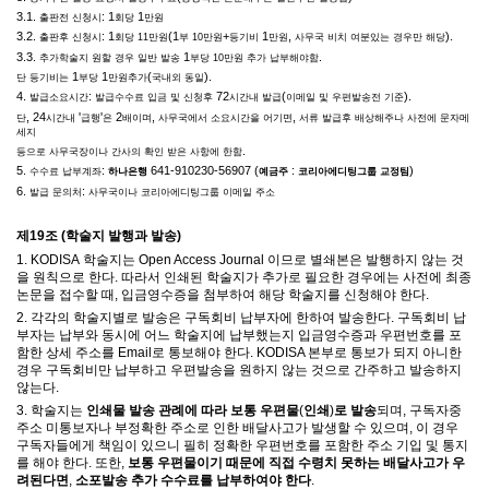
3.1.
: 1
1
출판전 신청시
회당
만원
3.2.
: 1
(1
+
1
,
).
출판후 신청시
회당
11
만원
부
10
만원
등기비
만원
사무국 비치 여분있는 경우만 해당
3.3.
1
.
추가학술지 원할 경우 일반 발송
부당
10
만원 추가 납부해야함
1
1
(
).
단 등기비는
부당
만원추가
국내외 동일
4.
:
72
(
).
발급소요시간
발급수수료 입금 및 신청후
시간내 발급
이메일 및 우편발송전 기준
, 24
'
'
2
,
,
단
시간내
급행
은
배이며
사무국에서 소요시간을 어기면
서류 발급후 배상해주나 사전에 문자메
세지
.
등으로 사무국장이나 간사의 확인 받은 사항에 한함
5.
:
641-910230-56907 (
:
)
수수료 납부계좌
하나은행
예금주
코리아에디팅그룹 교정팀
6.
:
발급 문의처
사무국이나 코리아에디팅그룹 이메일 주소
제
19
조
(
학술지 발행과 발송
)
1. KODISA
학술지는
Open Access Journal
이므로 별쇄본은 발행하지 않는 것
을 원칙으로 한다
.
따라서 인쇄된 학술지가 추가로 필요한 경우에는 사전에 최종
논문을 접수할 때
,
입금영수증을 첨부하여 해당 학술지를 신청해야 한다
.
2.
각각의 학술지별로 발송은 구독회비 납부자에 한하여 발송한다
.
구독회비 납
부자는 납부와 동시에 어느 학술지에 납부했는지 입금영수증과 우편번호를 포
함한 상세 주소를
Email
로 통보해야 한다
. KODISA
본부로 통보가 되지 아니한
경우 구독회비만 납부하고 우편발송을 원하지 않는 것으로 간주하고 발송하지
않는다
.
3.
학술지는
인쇄물 발송 관례에 따라 보통 우편물
(
인쇄
)
로 발송
되며
,
구독자중
주소 미통보자나 부정확한 주소로 인한 배달사고가 발생할 수 있으며
,
이 경우
구독자들에게 책임이 있으니 필히 정확한 우편번호를 포함한 주소 기입 및 통지
를 해야 한다
.
또한
,
보통 우편물이기 때문에 직접 수령치 못하는 배달사고가 우
려된다면
,
소포발송 추가 수수료를 납부하여야 한다
.