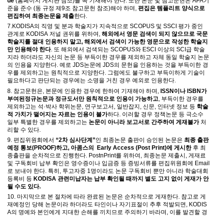
de
(
홈페이지 게시판 참조
)
를 꼭 기재해야 한다
.
또한 본문 및 참고문헌은
APA
기
준을 준수
(
동 규정 제
9
조 참고문헌 참조
)
해야 하며
,
편집은
템플리트 양식으로
편집하여 최종논문을 제출
한다
.
7.
KODISA
의 직영 및 분과
학술지가 지속적으로
SCOPUS
및
SSCI
평가 중인
관계로
KODISA
저널 권위를 위하여
,
해외에서 영문 검색이 되지 않으므로 국문
학술지를 절대 인용하지 말고
,
해외에서 검색이 가능한
영문으로 작성한
학술지
만 인용해야 한다
.
또
해외에서 검색되는 SCOPUS와 ESCI 이상의
SCI
급 학술
지라 하더라도 자신의 논문 등 부득이한 경우를 제외하고 자체 동일 학술지 논문
의 인용을 지양한다
.
예로
JDS
논문에
JDS
의 문헌을 인용하는 것을 부득이한 경
우를 제외하고는 원칙적으로 지양한다
.
그럼에도 불구하고 부득이하게 기술이
필요하다고 판단되는 경우에는 소명을 거친 경우 예외로 인용한다
.
8.
참고문헌은
,
본문에 인용
한 경우에 한하여 기재해야 하며
,
ISSN
이나
ISBN
가
부여된
정규논문과 정규도서만 원칙적으로 인용이 가능하고
,
부득이한 경우를
제외하고는 석
·
박사 학위논문
,
연구보고서
,
일반잡지
,
신문
,
인터넷 정보 등
학술
적 가치가 떨어지는 자료는 인용이 불가
하다
.
이러할 경우 정책논문 등 극소수
일부 특별한 경우를 제외하고는
논문이 아니라 보고서로 간주하여
게재불가
처
리할 수 있다
.
9.
편집위원회에서
“2
차 심사단계
”
인 최종논문 출판이 승인된 논문은
최종 출판
예정 통보
(PROOF)하고, 아콤스의 Early Access (Post Print)에 게시한
후 최
종출판을 순차적으로 진행한다. PostnPrint를 위하여
,
최종논문 제출시
,
게재료
및 구독회비 납부 확인은 영수증이나 입금증 등 증빙서류를
편집위원회에
Email
로 보내야 한다
.
특히
,
투고자중
1
명이라도 논문 구독회비 뿐만 아니라 학술대회
등록비 등
KODISA
관련
미납자는 납부 확인될 때까지 별도 고지 없이 게재가 안
될 수도 있다
.
10.
마지막으로 본 절차에 따라 완료된 논문은 순차적으로 게재한다
.
참고로 게
재예정인 당해 논문이라 하더라도 타인이나 자기표절이 추후 적발되면
, KODIS
A
의 명예와 본인에게 지대한 손해를 끼치므로 주의하기 바라며
,
이를 발견할 경