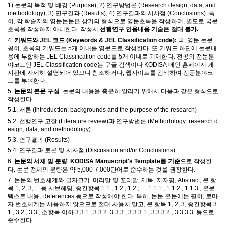
1)
논문의 목적 및 배경
(Purpose), 2)
연구방법론
(Research design, data, and
methodology), 3)
연구결과
(Results), 4)
연구결과의 시사점
(Conclusions).
특
히
,
각 학술지의 영문논문은 상기의 형식으로 영문초록을 작성하며
,
별도로 국문
초록을 작성하지 아니한다
. 작성시
선행연구 인용내용 기술은 절대 불가.
4.
키워드와
JEL
코드
(Keywords & JEL Classification code):
국
,
영문 논문
공히
,
초록의 키워드는
5
개 이내를 영문으로 작성한다
.
또 키워드 하단에 논문내
용에 부합하는
JEL Classification code
를
5
개 이내로 기재한다
.
전공의 전문분
야코드인
JEL Classification code
는
구글 검색이나
KODISA
메인 홈페이지 게
시판에 자세히 설명되어 있으니 참조하거나
,
웹사이트를 검색하여 전공분야코
드를 부여한다
.
5.
논문의 본문 구성
:
논문의 내용을 충분히 알리기 위해서 다음과 같은 형식으로
작성한다
.
5.1.
서론
(Introduction: backgrounds and the purpose of the research)
5.2.
선행연구 고찰
(Literature review)
과 연구방법론
(Methodology: research d
esign, data, and methodology)
5.3.
연구결과
(Results)
5.4.
연구결과 토론 및 시사점
(Discussion and/or Conclusions)
6.
논문의 서체 및 분량
:
KODISA Manuscript's Template
를 기준
으로 작성한
다
.
논문 전체의 분량은 약
5,000-7,000
단어로 준수하는 것을 권장한다
.
7.
논문의 번호체계와 글자크기
:
머리말 및 꼬리말
,
제목
,
저자명
, Abstract,
큰 항
목
1, 2, 3,
…
등 서브헤딩
,
중간항목
1.1., 1.2., 1.2.,
…
1.1.1., 1.1.2., 1.1.3.,
본문
텍스트 내용
, References
등으로 작성해야 한다
.
특히
,
논문 본문에는 필히
,
로마
자 번호체계는 사용하지 않으므로 절대 사용치 말고
,
큰 항목
1, 2, 3,
중간항목
3.
1., 3.2., 3.3.,
소항목 이하
3.3.1., 3.3.2. 3.3.3., 3.3.3.1., 3.3.3.2., 3.3.3.3.
등으로
준수한다
.