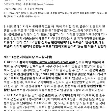
C(
합계
25
∼
36
점
) :
수정 후 재심
(Major Revision)
D(
합계
24
점 이하
) :
게재 불가
(Reject)
3.
논문심사 평가의견서는 자세히 작성하는데
,
수정할 부분을 자세히 밝히고 게재불가 사유인 경우는 더
욱 상세히 그 이유를 기재해야 한다
.
8.
해당 홈페이지에서 온라인 투고할 때
,
특히 주의할 점은
,
출판이 긴급하게 진
행될 논문(투고 후 45일 이내 출판)은
"
긴급
"
에 표기하고
,
최종 게재가 확정되
면
,
급행료를 납부해야 한다
.
또한
, “
긴급
”
이 아니더라도 투고된 이후
2
주가 지나
동월 말일까지 최종논문이 제출되지 아니한 경우는 익월 게재하려면 급행료를
지불해야 한다
.
그러나
“
급행
”
심사는 편집위원회에 업무과중이 발생하고
,
해당
학술지 이미지 관리에 영향을 주므로 개인적으로 급하지 않는 한 이를 지양한다
.
제
5
조
(
논문 게재절차상 주의할 사항
)
1.
KODISA
홈페이지
(
http://www.kodisajournals.org)
상으로
해당 학술지 게
재료 및 구독회비
등 납부하는데
,
사무국에서 다수의 입출금의 발생으로 현금이
체나 신용카드 결제하면
,
인적 사항 파악이 불가능할 수 있으므로
,
논문이 출판
되기 전에 편집위원회 요청
(PROOF)
이 있을 때에 최종수정논문 제출시
,
게재료
및 구독회비 입금증을 동시에
제출해야 한다
.
이때에 입금은 교신저자가 논문을
최종 교정한 후
,
게재료와 구독회비를 교신저자 명의
(
논문번호 입력
)
로 납부해
야 한다
.
참고로
,
편집위원회 요청이 있을 경우
,
논문수령 가능한 우편번호를 포
함한 상세주소
를 기재하여 최종수정논문과 입금증을 포함하여 제출해야한다
.
2. KODISA
학술지는 공히
논문 출판비 및 구독회비준칙 제
5
조
(
게재료
)
를 준수
하여 편집위원회의 통지
(PROOF)
에 의하여 게재예정월이 확정된 논문 수정을
통보받은 후 납부한다
. KODISA
의
KCI
및
SCI
급 학술지 등 모든 학술지는 국내
투고자는 필히 게재료와 구독회비를 납부해야 하지만
,
해외투고자의 논문 투고