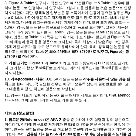
8.
Figure & Table:
연구자가 직접 연구하여 작성한
Figure & Table
의
경우에 한
하여 논문으로 인정하며
,
타 연구자의 그림과 표를 인용하는 것은 논문으로 인정
치 아니한다
.
다만
,
정책적인 일부논문 등 부득이하게 인용이 필요한 경우는
Fig
ure & Table
하단에 영문으로 저자명과 연도
(
괄호 안
)
로 표기하고
,
상세 내용은
제거하고
,
대신에 참고문헌에 상세히 기재하여야 한다
.
또한 표기방법으로는
Fi
gure
의 경우
,
모든 논문은 영문으로
Figure 1:
등으로 표시하며
,
그림의 제목은
그림의 아래 중앙에 표기한다
. Table
의 경우
,
모든 논문은
Table 1:
등으로 표시
하며
,
영문으로
Table
의 제목은 표의 위 좌편에 표기한다
.
필요하면
Figure & Ta
ble
의 해설과 출처 등을 영문으로 표시한다
.
특히 해상도가 낮은
Figure
인 경우
게재 거절 사유가 될 수도 있으므로 유의하여야 한다
. 특히, 정책적인 논문을 제
외하고는 예외없이
Table은 최소 4개에서 최대 8개이내로 맞추고,
Figure
는 총
2개이내로 작성
한다
.
9.
가설 표기법
:
Figure 1:
과
Table 1:
의 표기법과 동일하게
H 1:
등으로 표기한
다
.
표기할 때 항상
“
Bold
체
”
로 표기하고
,
이하의 제목표기는
“
Bold
체
”
를
사용하
지 아니한다
.
10.
각주
(footnote)
사용
: KODISA
의 모든 논문은
각주를 사용하지 않는 것을 원
칙
으로 한다
.
다만
,
꼭 필요한 경우만 어구의 오른쪽 상단에 일련번호를 붙이고
그 내용을 해당 면 하단에 영문으로 작성한다
.
11. 영문시제표기: 일반적인 논문기술은 현재형 시제로 표기한다. 다만, Method
s 나 Results 에 일부 과거형 시제로 기술 할 수 있다.
제
10
조
(
참고문헌
)
1.
참고문헌
(References)
은
APA
기준
을 준수하여 하기 설명과 같이 영문으로
작성한다
.
이때에 영문으로 저자명과 연도
(
괄호 안
)
를 본문 중에 명시한 것에 한
하며
,
인용된 문헌들만을 본문 끝 참고문헌 부문에 영문 알파벳순에 의거하여 정
리한다
.
특히
,
인용된 서지는
ISSN
과
ISBN
번호가 부여된 정규논문과 도서를 인