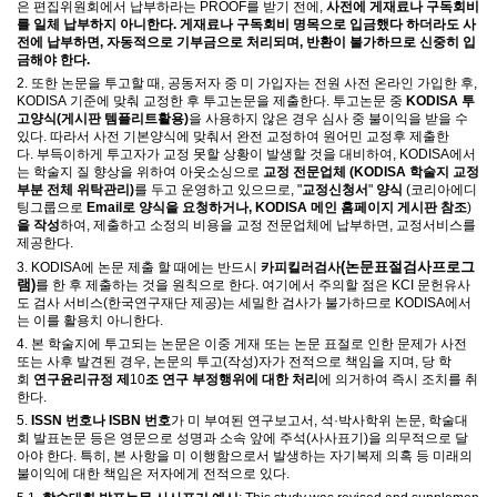
은 편집위원회에서 납부하라는
PROOF
를 받기 전에
,
사전에 게재료나 구독회비
를 일체 납부하지 아니한다
.
게재료나 구독회비 명목으로 입금했다 하더라도 사
전에 납부하면
,
자동적으로 기부금으로 처리되며
,
반환이 불가하므로 신중히 입
금해야 한다
.
2.
또한 논문을 투고할 때
,
공동저자 중 미 가입자는 전원 사전 온라인 가입한 후
,
KODISA
기준에 맞춰 교정한 후 투고논문을 제출한다
.
투고논문 중
KODISA
투
고양식
(
게시판 템플리트활용
)
을 사용하지 않은 경우 심사 중 불이익을 받을 수
있다
.
따라서
사전 기본양식에 맞춰서 완전 교정하여 원어민 교정후 제출한
다
.
부득이하게 투고자가 교정 못할 상황이 발생할 것을 대비하여
, KODISA
에서
는 학술지 질 향상을 위하여 아웃소싱으로
교정 전문업체
(KODISA
학술지 교정
부분 전체 위탁관리
)
를
두고 운영하고 있으므로
, "
교정신청서
"
양식
(
코리아에디
팅그룹으로
Email
로 양식을 요청하거나
, KODISA
메인 홈페이지 게시판 참조
)
을 작성
하여
,
제출하고 소정의 비용을 교정 전문업체에 납부하면
,
교정서비스를
제공한다
.
(논문표절검사프로그
3. KODISA
에 논문 제출 할 때에는 반드시
카피킬러
검사
램)
를 한 후 제출하는 것을 원칙으로 한다
.
여기에서 주의할 점은
KCI
문헌유사
도 검사 서비스
(
한국연구재단 제공
)
는 세밀한 검사가 불가하므로
KODISA
에서
는 이를 활용치 아니한다
.
4.
본 학술지에 투고되는 논문은 이중 게재 또는 논문 표절로 인한 문제가 사전
또는 사후 발견된 경우
,
논문의 투고
(
작성
)
자가 전적으로 책임을 지며
,
당 학
회
연구윤리규정 제
10
조 연구 부정행위에 대한 처리
에 의거하여 즉시 조치를 취
한다
.
5.
ISSN
번호나
ISBN
번호
가 미 부여된 연구보고서
,
석
·
박사학위 논문
,
학술대
회 발표논문 등은 영문으로 성명과 소속 앞에 주석
(
사사표기
)
을 의무적으로 달
아야 한다
.
특히
,
본 사항을 미 이행함으로서 발생하는 자기복제 의혹 등 미래의
불이익에 대한 책임은 저자에게 전적으로 있다
.