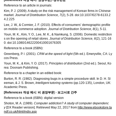
Reference to an article in journals:
Kim, P. J. (2009). A study on the risk management of Korean firms in Chinese
market.
Journal of Distribution Science, 7
(2), 5-28. doi:10.1037/0278-6133.2
4.2.225
Lee, J. W., & Cormier, J. F. (2010). Effects of consumers’ demographic profile
on mobile commerce adoption.
Journal of Distribution Science, 8
(1), 5-11.
Youn, M. K., Kim, Y. O., Lee, M. K., & Namkung, S. (2006). Domestic restriction
s on the opening of retail stores.
Journal of Distribution Science, 6
(2), 121-16
0. doi:10.1080/14622200410001676305
Reference to a book (ISBN):
Greenberg, P. l. (2001).
CRM at the speed of light
(5th ed.). Emeryville, CA: Ly
cos Press.
Youn, M. K., & Kim, Y. O. (2017).
Principles of distribution
(2nd ed.). Seoul, Ko
rea: Doonam Publishing.
Reference to a chapter in an edited book:
Burton, R. R. (1982). Diagnosing bugs in a simple procedure skill. In D. H. Sl
eeman, & J. S. Brown,
Intelligent tutoring systems
(pp.120-135), London, UK:
Academic Press.
[References
작성 예시
:
비 권장부문
] -
보고서로 간주
Reference to a book (ISBN): digital version
Shoton, M. A. (1989).
Computer addiction? A study of computer dependenc
y
[DX Reader version]. Retrieved May 22, 2017 from
http://www.ebookstore.ta
ndf.co.uk/html/indix.asp