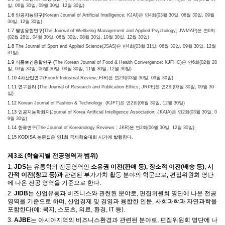
일, 06월 30일, 09월 30일, 12월 30일)
1.6 인공지능연구(
Korean Journal of Artificial Intelligence; KJAI)은
연4회(03월 30일, 06월 30일, 09월
30일, 12월 30일)
1.7 웰빙융합연구(
The Journal of Wellbeing Management and Applied Psychology; JWMAP)은
연6회
(02월 28일, 04월 30일, 06월 30일, 08월 30일, 10월 30일, 12월 30일)
1.8
The Journal of Sport and Applied Science(JSAS)은
연4회(03월 31일, 06월 30일, 09월 30일, 12월
31일)
1.9 식품보건융합연구 (
The Korean Journal of Food & Health Convergence; KJFHC)은
연6회(02월 28
일, 03월 30일, 06월 30일, 09월 30일, 11월 30일, 12월 30일)
1.10 4차산업연구(
Fourth Industrial Review; FIR)은
연2회(03월 30일, 09월 30일)
1.11 연구윤리 (
The Journal of Research and Publication Ethics; JRPE)은
연2회(03월 30일, 09월 30
일)
1.12
Korean Journal of Fashion & Technology (KJFT)은
연2회(06월 30일, 12월 30일)
1.13 인공지능학회지(
Journal of Korea Artificial Intelligence Association; JKAIA)은
연2회(03월 30일, 0
9월 30일)
1.14 한류연구(
The Journal of Koreanology Reviews ; JKR)
은
연2회(06월 30일, 12월 30일)
1.15 KODISA 논문집은 연1회 국제학술대회 시기에 발행한다.
제
3
조
(
학술지별 전공영역과 범위
)
1.
JDS
는
유통학의 전공영역인
소유권 이전(판매 등), 장소적 이전(배송 등), 시
간적 이전(창고 등)과
관련된 부가가치 활동 분야의 학문으로, 편집위원회 명단
에 나온
전공 영역
을 기준으로 한다.
2.
JIDB
는 산업유통과 비즈니스와 관련된 분야로, 편집위원회 명단에 나온 전공
영역을 기준으로 하며
,
산업경제 및 경영과 융합한 인문
,
사회과학과 자연과학을
포함한다
(
예
:
복지
,
스포츠
,
의료
,
환경
, IT
등
).
3.
AJBE
는 아시아지역의 비즈니스환경과 관련된 분야로, 편집위원회 명단에 나