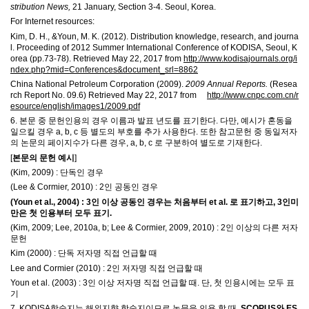
stribution News,
21 January, Section 3-4. Seoul, Korea.
For Internet resources:
Kim, D. H., &Youn, M. K. (2012). Distribution knowledge, research, and journa
l. Proceeding of 2012 Summer International Conference of KODISA, Seoul, K
orea (pp.73-78). Retrieved May 22, 2017 from
http://www.kodisajournals.org/i
ndex.php?mid=Conferences&document_srl=8862
China National Petroleum Corporation (2009).
2009 Annual Reports.
(Resea
rch Report No. 09.6) Retrieved May 22, 2017 from
http://www.cnpc.com.cn/r
esource/english/images1/2009.pdf
6.
본문 중 문헌인용의 경우 이름과 발표 년도를 표기한다
.
다만
,
예시가 혼동을
일으킬 경우
a, b, c
등 별도의 부호를 추가 사용한다
.
또한 참고문헌 중 동일저자
의 논문의 페이지수가 다른 경우
, a, b, c
로 구분하여 별도로 기재한다
.
[
본문의 문헌 예시
]
(Kim, 2009) :
단독인 경우
(Lee & Cormier, 2010) : 2
인 공동인 경우
(Youn et al., 2004) : 3
인 이상 공동인 경우는 처음부터 et al. 로 표기하고, 3인미
만은
첫 인용부터 모두 표기
.
(Kim, 2009; Lee, 2010a, b; Lee & Cormier, 2009, 2010) : 2
인 이상의 다른 저자
문헌
Kim (2000) :
단독 저자명 직접 언급할 때
Lee and Cormier (2010) : 2
인 저자명 직접 언급할 때
Youn et al. (2003) : 3
인 이상 저자명 직접 언급할 때
.
단
,
첫 인용시에는 모두 표
기
7. KODISA
학술지는 해외지향 학술지이므로 논문을 인용 할 때
,
SCOPUS와 ES