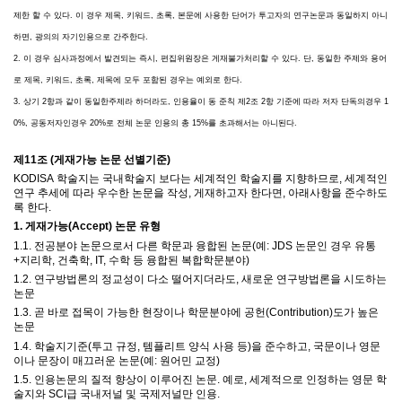
제한 할 수 있다. 이 경우 제목, 키워드, 초록, 본문에 사용한 단어가 투고자의 연구논문과 동일하지 아니
하면, 광의의 자기인용으로 간주한다.
2. 이 경우 심사과정에서 발견되는 즉시, 편집위원장은 게재불가처리할 수 있다. 단, 동일한 주제와 용어
로 제목, 키워드, 초록, 제목에 모두 포함된 경우는 예외로 한다.
3. 상기 2항과 같이 동일한주제라 하더라도, 인용율이 동 준칙 제2조 2항 기준에 따라 저자 단독의경우 1
0%, 공동저자인경우 20%로 전체 논문 인용의 총 15%를 초과해서는 아니된다.
제
11
조
(
게재가능 논문 선별기준
)
KODISA
학술지는 국내학술지 보다는 세계적인 학술지를 지향하므로
,
세계적인
연구 추세에 따라 우수한 논문을 작성
,
게재하고자 한다면
,
아래사항을 준수하도
록 한다
.
1.
게재가능
(Accept)
논문 유형
1.1.
전공분야 논문으로서 다른 학문과 융합된 논문
(
예
: JDS
논문인 경우 유통
+
지리학
,
건축학
, IT,
수학 등 융합된 복합학문분야
)
1.2.
연구방법론의 정교성이 다소 떨어지더라도
,
새로운 연구방법론을 시도하는
논문
1.3.
곧 바로 접목이 가능한 현장이나 학문분야에 공헌
(Contribution)
도가 높은
논문
1.4.
학술지기준
(
투고 규정
,
템플리트 양식 사용 등
)
을 준수하고
,
국문이나 영문
이나 문장이 매끄러운 논문
(
예
:
원어민 교정
)
1.5.
인용논문의 질적 향상이 이루어진 논문
.
예로
,
세계적으로 인정하는
영문
학
술지와
SCI
급 국내저널 및 국제저널만 인용
.