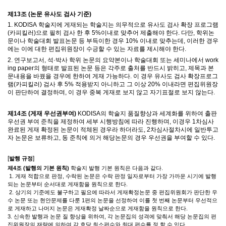
제
13
조
(
논문 유사도 검사 기준
)
1. KODISA
학술지에 게재되는 학술지는 의무적으로
유사도 검사 확장 프로그램
(
카피킬러
)
으로 필히 검사 한 후
5%
이내로 맞추어 제출해야 한다
.
다만
,
학위논
문이나 학술대회 발표논문 등 부득이한 경우
10%
이내로 맞추는데
,
이러한 경우
에는 이에 대한 편집위원장이 수긍할 수 있는 자료를 제시해야 한다
.
2.
연구보고서
,
석
·
박사 학위 논문의 요약본이나 학술대회 또는 세미나에서
work
ing paper
의 형태로 발표된 논문 등은 각주로 출처를 반드시 밝히고
,
제목과 본
문내용을 바꿨을 경우에 한하여 게재 가능하다
.
이 경우 유사도 검사 확장프로그
램
(
카피킬러
)
검사 후
5%
적용받지 아니하고 그 이상 20% 이내라면 편집위원장
이 판단하여 결정하며, 이 경우 중복 게재로 보지 않고 자기표절로 보지 않는다
.
제
14
조
(
게재 우선권부여
)
KODISA의 학술지 품질향상과 세계화를 위하여 출판
우선권 부여 준칙을 제정하여 세부 시행방침에 따라 진행하며, 이경우 1차심사
완료된
게재 확정된 논문이 적체된 경우라 하더라도
, 2차심사절차시에 일반투고
자 논문은 보류하고
,
동 준칙에 의거 해당논문의 경우 우선권을 부여할 수 있다
.
[
]
발행 규정
제
4
조
(
발행의 기본 원칙
)
학술지 발행 기본 원칙은 다음과 같다
.
1.
게재 적합으로 판정
,
수락된 논문은 수락 판정 일자로부터 가장 가까운 시기에 발행
되는 논문부터 순서대로 게재함을 원칙으로 한다
.
2.
상기의 기준에도 불구하고 필요에 따라서 게재확정논문 중 편집위원회가 판단한 우
수 논문 또는 현안문제를 다룬
1
편의 논문을 선정하여 이를 첫 번째 논문부터 우선적으
로 게재하고 나머지 논문은 게재확정 날짜순으로 게재함을 원칙으로 한다
.
3.
신속한 발행과 논문 질 향상을 위하여
,
각 논문집의 성격에 맞춰서 해당 논문집의 편
집위원장의 재량에 의하여 각 호당 최소편수와 최대 편수를 정 할 수 있다
.