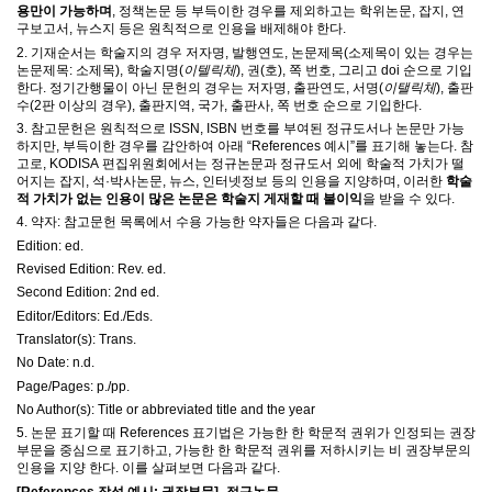
용만이 가능하며
,
정책논문 등 부득이한 경우를 제외하고는 학위논문
,
잡지
,
연
구보고서
,
뉴스지 등은 원칙적으로 인용을 배제해야 한다
.
2.
기재순서는 학술지의 경우 저자명
,
발행연도
,
논문제목
(
소제목이 있는 경우는
논문제목
:
소제목
),
학술지명
(
이텔릭체
),
권
(
호
),
쪽 번호
,
그리고
doi
순으로 기입
한다
.
정기간행물이 아닌 문헌의 경우는 저자명
,
출판연도
,
서명
(
이탤릭체
),
출판
수
(2
판 이상의 경우
),
출판지역
,
국가
,
출판사
,
쪽 번호 순으로 기입한다
.
3.
참고문헌은 원칙적으로
ISSN, ISBN
번호를 부여된 정규도서나 논문만 가능
하지만
,
부득이한 경우를 감안하여 아래
“References
예시
”
를 표기해 놓는다
.
참
고로
, KODISA
편집위원회에서는 정규논문과 정규도서 외에 학술적 가치가 떨
어지는 잡지
,
석
·
박사논문
,
뉴스
,
인터넷정보 등의 인용을 지양하며
,
이러한
학술
적 가치가 없는 인용이 많은 논문은 학술지 게재할 때 불이익
을 받을 수 있다
.
4.
약자
:
참고문헌 목록에서 수용 가능한 약자들은 다음과 같다
.
Edition: ed.
Revised Edition: Rev. ed.
Second Edition: 2nd ed.
Editor/Editors: Ed./Eds.
Translator(s): Trans.
No Date: n.d.
Page/Pages: p./pp.
No Author(s): Title or abbreviated title and the year
5.
논문 표기할 때
References
표기법은 가능한 한 학문적 권위가 인정되는 권장
부문을 중심으로 표기하고
,
가능한 한 학문적 권위를 저하시키는 비 권장부문의
인용을 지양 한다
.
이를 살펴보면 다음과 같다
.
[References
작성 예시
:
권장부문
] -
정규논문