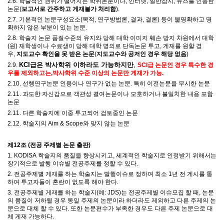
2.6.
학술적인 권위가 떨어지는 학위논문이나
,
인터넷
,
일반잡지
,
뉴스를 인용한
논문
(
보고서로 간주하고 게재불가 처리함
).
2.7. 기본적인 논문구성요소(
목적
,
연구방법론
,
결과
,
결론) 등이 불명확하고 명
확하지 않은 부분이 있는 논문
.
2.8.
학술지 논문 품질수준의 유지와 당해 대학 이미지 훼손 방지 차원에서 대학
(
원
)
재학생이나 수료생이 당해 대학 명의로 단독논문 투고
,
게재를 원할 경
우
,
지도교수 확인을 못 받은 논문
(
지도교수와 공저인 경우 해당 없음
)
KCI급은 박사학위 이하라도 가
능하지만
,
2.9.
SCI급 논문인 경우
특
수한 경
우를 제외하고는,
박사학위 수준 이상의 논문만 게재가 가능.
2.10. 선행연구논문 인용이나 연구가 없는 논문. 특히 이전논문을 무시한 논문
2.11. 과도한 자신감으로 객관성 결여논문이나 모호하거나 불일치한 내용 포함
논문
2.11. 다른 학술지에 이중 투고되어 검토중인 논문
2.12. 학술지의 Aim & Scope와 맞지 않는 논문
제
12
조
(
전공 주제별 논문 출판
)
1. KODISA
학술지의 품질을 향상시키고
,
세계적인 학술지로 인정받기 위해서는
장기적으로 발행 이슈별 전공주제를 정할 수 있다
.
2.
전공주제별 게재를 하는 학술지는 발행이슈로 정하여 최소
1
년 전 게시를 통
하여 투고자들이 혼란이 없도록 해야 한다
.
3.
전공주제별 게재를 하는 학술지
(
예
: JDS)
는 전공주제별 이슈모집 할 때
,
논문
의 품질이 저하될 경우 동일 주제의 논문이라 하더라도 제외하고 다른 주제의 논
문으로 대체 할 수 있다
.
또한 논문편수가 부족한 경우도 다른 주제 논문으로 대
체 게재 가능하다
.