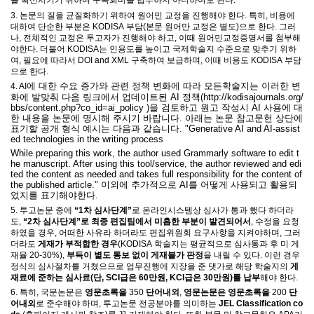
를 확산시키기 위하여 구독회비를 납부하지 아니하여도 된다
.
3.
논문의 질을 균질화하기 위하여 원어민 교정을
진행해야 한다
.
특히
,
비용에
대하여
단순한 부분은
KODISA
부담
(
본문 원어만 교정은 별도
)
으로 한다
.
그러
나
,
전체적인 교정은 투고자가 진행해야 하고
,
이때 원어민교정증명서를 첨부해
야한다
.
더불어
KODISA
는 인용도를 높이고 국제학술지 수준으로 맞추기 위하
여
,
필요에 따라서
DOI and XML
구축하여 보급하며
,
이때 비용도
KODISA
부담
으로 한다
.
에 대한 수요 증가와 관련 정책 변화에 따라 모든학술지는 이러한 변
4. AI
화에 발맞춰 다음 링크에서 업데이트된 AI 정책(
http://kodisajournals.org/
bbs/content.php?co_id=ai_policy )을 검토하고
원고 작성시 AI 사용에 대
한 내용을 논문에 명시해 주시기 바랍니다. 아래는 논문 참고문헌 상단에
표기할 공개 형식 예시는 다음과 같습니다. "
Generative AI and AI-assist
ed technologies in the writing process
While preparing this work, the author used Grammarly software to edit t
he manuscript. After using this tool/service, the author reviewed and edi
ted the content as needed and takes full responsibility for the content of
the published article." 이외에 추가적으로 AI를 어떻게 사용되고 활용되
었지를 표기해야한다.
5.
투고논문 중에
“1
차 심사단계
”
로 온라인시스템상 심사가 통과 했다 하더라
도
,
“2
차 심사단계
”
로 최종 편집팀에서 미흡한 부분이 발견되어서
,
수정을 요청
하였을 경우
,
어떠한 사유라 하더라도 편집위원회 요구사항을 지켜야하며
,
그러
더라도
게재가 부적합한 경우
(KODISA
학술지는 평균적으로 심사통과 후 미 게
재율
20-30%),
부득이 별도 통보 없이 게재불가 판정
을 내릴 수 있다
.
이런 경우
정식의 심사절차를 거쳤으므로 업무진행에 지장을 준 댓가로 해당 학술지의
게
재료에 준하는 심사료
(단, SCI
급은
60
만원
, KCI
급은
30
만원
)
를 납부
해야 한다
.
6.
특히
,
국문논문은
영문초록을
350
단어내외
,
영문논문은 영문초록을
200
단
어내외
로 준수해야 하며
,
투고논문 전공분야를 의미하는
JEL Classification co