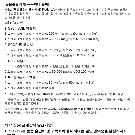
[
]
논문출판비 및 구독회비 준칙
4
(
) KODISA
.
제
조
투고접수비 및 심사비
는 심사비를 무료로 한다
그러나 심사 이후 투고자의 요청에
,
의해 논문을 철회하거나
표절 등 심각한 하자로 논문게재 취소한 경우에는 게재료에 상응하는 금액으로
.
심사료를 납부해야 한다
5
(
)
제
조
게재료
1. SSCI, SCIE
학술지
1.1.
: 180
(
0
;
3
)
국내 소재대학 및 기관 투고자
만원
급행료
54
만원
게재료
배
1.2.
: USD 1,500 (
UDS 1,500
)
해외 소재대학 및 기관 투고자
급행료
추가
2. SCOPUS
학술지
2.1.
: 90
(
270
;
3
)
국내 소재대학 및 기관 투고자
만원
급행료
만원
게재료
배
2.2.
: USD 750 (
UDS 500
)
해외 소재대학 및 기관 투고자
급행료
추가
3. ESCI
학술지
3.1.
: 60
(
180
;
3
)
국내 소재대학 및 기관 투고자
만원
급행료
만원
게재료
배
3.2.
: USD 500 (
UDS 100
)
해외 소재대학 및 기관 투고자
급행료
추가
4. KCI
(KCI
)
급 학술지
등
4.1.
: 30
(
90
;
3
)
국내 소재대학 및 기관 투고자
만원
급행료
만원
게재료
배
4.2.
:
해외 소재대학 및 기관 투고자
무료
5.
(
,
): KODISA
(
)
교정비
번역
교정 등
에서 추천하는 별도 아웃소싱기관
코리아에디팅그룹
이 결정
6.
:
무료투고자 범위
해당 편집위원장
(
단독저자논문 연
1
회 이내
)
및 편집위원장이 추천한 세계적인 석학
으로 학술지별 연간
5
명이내
7.
논문 게재료 계좌
:
하나은행
470-910012-72205
(KODISA
편집위원회
).
단
,
납부한 금액에 대하여
,
어
떠한 경우라도 대금 반환은 불가하오니 입금시 신중히 판단하고 주의바랍니다
.
제
17
조
(
세금계산서 발급기준
)
1. KODISA
는
논문 출판비 및 구독회비에 대하여는 별도 영수증을 발행하지 아