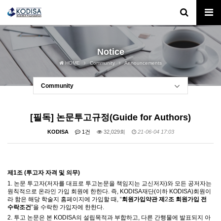
Notice
HOME
Community
Announcements
Community
[필독] 논문투고규정(Guide for Authors)
KODISA
1건
32,029회
21-06-04 17:03
제
1
조
(
투고자 자격 및 의무
)
1.
논문 투고자
(
저자를 대표로 투고논문을 책임지는 교신저자
)
와 모든 공저자는
원칙적으로
온라인 가입 회원에 한한다
.
즉
, KODISA재단(이하 KODISA)
회원이
라 함은 해당 학술지 홈페이지에 가입할 때
, “
회원가입약관 제
2
조 회원가입 전
수락조건
”
을 수락한 가입자에 한한다
.
2.
투고 논문은 본
KODISA
의 설립목적과 부합하고
,
다른 간행물에 발표되지 아