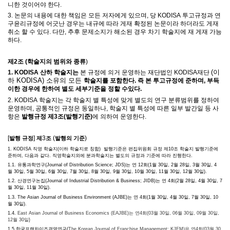
니한 것이어야 한다
.
3.
논문의 내용에 대한 책임은 모든 저자에게 있으며
,
당
KODISA
투고규정과 연
구윤리규정에 어긋난 경우는 내규에 따라 게재 확정된 논문이라 하더라도 게재
취소 할 수 있다
.
다만
,
추후 문제소지가 해소된 경우 차기 학술지에 재 게재 가능
하다
.
제
2
조
(
학술지의 범위와 종류
)
(이
1. KODISA 산하 학술지는
본 규정에 의거 운영하는
재단법인 KODISA재단
하 KODISA) 소유의 모든
학술지를 포함한다. 즉 본 투고규정에 준하며, 부득
이한 경우에 한하여
별도 세부기준을 정할 수있다.
2. KODISA
학술지는 각 학술지 별 특성에 맞게 별도의 연구 분류범위를 정하여
운영하며
,
공통적인 규정은 동일하나
,
학술지 별 특성에 따른 일부 발간일 등 사
항은
발행규정 제
3
조
(
발행기준
)
에 의하여 운영한다
.
[
]
3
(
)
발행 규정
제
조
발행의 기준
1. KODISA 직영
학술지(이하 학술지로 칭함) 발행기준은 편집위원회 규정 제
10
조 학술지 발행기준에
준하며
,
다음과 같다
. 직영학술지외에 분과학술지는 별도의 규정과 기준에 따라 진행한다.
1.1.
유통과학연구
(Journal of Distribution Science;
JDS
)
는 연
12
회
(1
월
30
일
, 2
월
28
일
, 3
월
30
일
, 4
월
30
일
, 5
월
30
일
, 6
월
30
일
, 7
월
30
일
, 8
월
30
일
, 9
월
30
일
, 10
월
30
일
, 11
월
30
일
, 12
월
30
일
).
1.2.
산경연구논집
(Journal of Industrial Distribution & Business;
JIDB
)
는 연
4
회
(
2
월
28
일
,
4
월
30
일
,
7
월
30
일
,
11
월
30
일
).
1.3. The Asian Journal of Business Environment (
AJBE
)
는 연
4
회
(1
월
30
일
, 4
월
30
일
, 7
월
30
일
, 10
월
30
일
).
1.4.
East Asian Journal of Business Economics (EAJBE)는
연4회(03월 30일, 06월 30일, 09월 30일,
12월 30일}
1.5 한국프랜차이즈경영연구(
The Korean Journal of Franchise Management; KJFM)은
연4회(03월 30