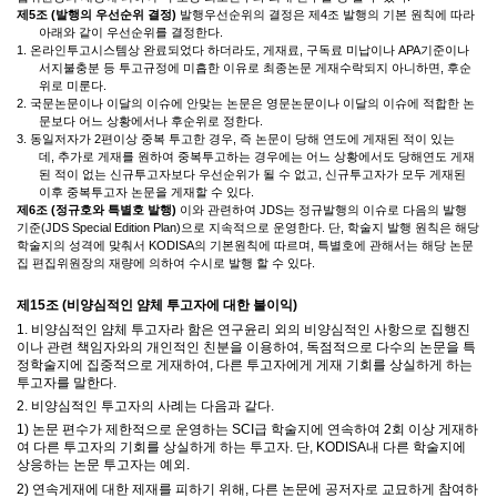
제
5
조
(
발행의 우선순위 결정
)
발행우선순위의 결정은 제
4
조 발행의 기본 원칙에 따라
아래와 같이 우선순위를 결정한다
.
1.
온라인투고시스템상 완료되었다 하더라도
,
게재료
,
구독료 미납이나
APA
기준이나
서지불충분 등 투고규정에 미흡한 이유로 최종논문 게재수락되지 아니하면
,
후순
위로 미룬다
.
2.
국문논문이나 이달의 이슈에 안맞는 논문은 영문논문이나 이달의 이슈에 적합한 논
문보다 어느 상황에서나 후순위로 정한다
.
3.
동일저자가
2
편이상 중복 투고한 경우
,
즉 논문이 당해 연도에 게재된 적이 있는
데
,
추가로 게재를 원하여 중복투고하는 경우에는 어느 상황에서도 당해연도 게재
된 적이 없는 신규투고자보다 우선순위가 될 수 없고
,
신규투고자가 모두 게재된
이후 중복투고자 논문을 게재할 수 있다
.
제
6
조
(정규호와
특별호 발행
)
이와 관련하여 JDS는 정규발행의 이슈로 다음의 발행
기준(JDS Special Edition Plan)으로 지속적으로 운영한다. 단,
학술지 발행 원칙은 해당
학술지의 성격에 맞춰서 KODISA의 기본원칙에 따르며
,
특별호에 관해서는 해당 논문
집 편집위원장의 재량에 의하여 수시로 발행 할 수 있다
.
제
15
조
(
비양심적인 얌체 투고자에 대한 불이익
)
1.
비양심적인 얌체 투고자라 함은 연구윤리 외의 비양심적인 사항으로 집행진
이나 관련 책임자와의 개인적인 친분을 이용하여
,
독점적으로 다수의 논문을 특
정학술지에 집중적으로 게재하여
,
다른 투고자에게 게재 기회를 상실하게 하는
투고자를 말한다
.
2.
비양심적인 투고자의 사례는 다음과 같다
.
1)
논문 편수가 제한적으로 운영하는
SCI
급 학술지에 연속하여
2
회 이상 게재하
여 다른 투고자의 기회를 상실하게 하는 투고자
.
단
, KODISA
내 다른 학술지에
상응하는 논문 투고자는 예외
.
2)
연속게재에 대한 제재를 피하기 위해
,
다른 논문에 공저자로 교묘하게 참여하