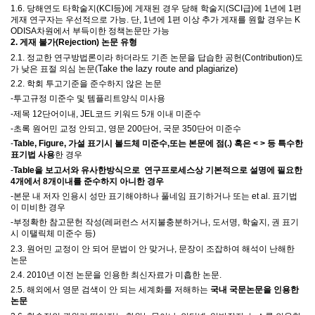
1.6.
당해연도 타학술지
(KCI
등
)
에 게재된 경우 당해 학술지
(SCI
급
)
에
1
년에
1
편
게재 연구자는 우선적으로 가능
.
단
, 1
년에
1
편 이상 추가 게재를 원할 경우는
K
ODISA
차원에서 부득이한 정책논문만 가능
2.
게재 불가
(Rejection)
논문 유형
2.1.
정교한 연구방법론이라 하더라도 기존 논문을 답습한 공헌
(Contribution)
도
Take the lazy route and plagiarize)
가 낮은 표절 의심 논문
(
2.2.
학회 투고기준을 준수하지 않은 논문
-
투고규정 미준수 및
템플리트양식 미사용
-
제목
12
단어이내
, JEL
코드 키워드
5
개 이내 미준수
-
초록 원어민 교정 안되고
,
영문
200
단어
,
국문
350
단어 미준수
-
Table, Figure,
가설 표기시 볼드체 미준수
,
또는 본문에 점
(.)
혹은
< >
등 특수한
표기법 사용
한 경우
-
Table을 보고서와 유사한방식으로 연구프로세스상 기본적으로 설명에 필요한
4개에서 8개이내를 준수하지 아니한 경우
-
본문 내 저자 인용시 성만 표기해야하나 풀네임 표기하거나 또는
et al.
표기법
이 미비한 경우
-부정확한 참고문헌 작성(
레퍼런스 서지불충분하거나
,
도서명
,
학술지
,
권 표기
시 이탤릭체 미준수 등)
2.3.
원어민 교정이 안 되어 문법이 안 맞거나
,
문장이 조잡하여 해석이 난해한
논문
2.4. 2010
년 이전 논문을 인용한 최신자료가 미흡한 논문
.
2.5.
해외에서 영문 검색이 안 되는 세계화를 저해하는
국내 국문논문을 인용한
논문