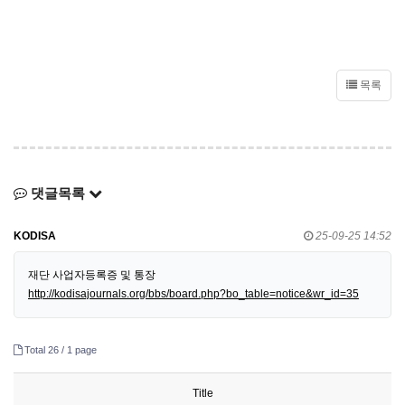
목록
댓글목록
KODISA
25-09-25 14:52
재단 사업자등록증 및 통장
http://kodisajournals.org/bbs/board.php?bo_table=notice&wr_id=35
Total 26 /
1 page
Title