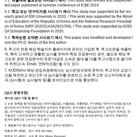
5.1.
학술대회 발표논문 사사표기 예시
: This study was revised and supplemen
ted paper published at summer conference of ICBE 2019.
5.2.
학교 또는 연구비지원 사사표기 예시
:
This study was supported by the res
earch grant of 000 University in 2020. / This work was supported by the Minist
ry of Education of the Republic of Korea and the National Research Foundati
on of Korea (NRF-2020S1A3A2923769). / This study was supported by KODI
SA Scholarship Foundation in 2020.
5.3.
학위논문 요약본 사사표기 예시
: This paper was modified and developed f
rom the Ph.D. thesis of the first author.
6.
투고자 전원 해당 학술지의 홈페이지에 온라인 가입한 후
,
투고논문을 제출하
며
,
특히 신속하고 원활한 심사를 위하여 특정 전공분야인 경우
,
별도로 해당 투
고논문 관련 전공분야의 전문가
(
같은 소속은 절대 불가
)
를 투고사항으로 별기하
여 추천
(
소속
, Email,
연락처포함
)
할 수도 있다
.
7. KODISA
의 해당 편집위원회에서는 심사운영규정에 준하여
,
투고자의 교정기
간을 제외하고 최단
2
주 내 심사절차를 완료하고
,
논문 투고한 교신저자에게 결
과
(
심사통과
,
심사탈락 등
)
를 온라인상으로 자동 통보한다
.
[
심사 운영규정
]
제
10
조
(
심사 기준 및 평가
)
1.
논문 항목별 평가
(10
점만점
):
매우미흡
(2
점
),
미흡
(4
점
),
보통
(6
점
),
우수
(8
점
),
매우우수
(10
점
)
등으로
평가하며
,
연구주제의 적합성
(
학문 성격과의 부합여부
),
연구내용의 참신성
(
이론적
․
실무적 관점 포
함
),
연구방법의 적절성
(
이론전개 및 실증적 연구 포함
),
논문구성의 충실성
(
논리 및 구성의 체계성
),
연
구결과의 기여도
(
전공분야 현실적 시사점 포함
),
논문의 의사전달 효과
(
논문작성 기준과의 부합여부
)
등
6
개 항목으로 나누어서 평가 한다
2.
종합평가의 평가점수는 다음과 같이 정하여 판정한다
.
A(
합계
49
∼
60
점
) :
즉시 게재
(Accept)
B(
합계
37
∼
48
점
) :
수정 후 게재
(Minor Revision)