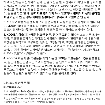
하고 교신하는 교신저자가 된다
.
만일 교신을 한 교신저자가 아닌 다른 공저자를
교신저자로 표기하는 것은 불가하나
,
부득이한 사항이 발생했다면 이에 대한 소
명자료를 공저자 전원 날인을 하여 제출해야 교신저자로 변경을 인정해준다
.
특
히
,
논문을 투고 할 때
,
공저자로 병기하지 아니하였거나
,
홈페이지 상에 온라인
회원 가입이 안 된 경우 어떠한 상황에서도 공저자에 포함하면 안 된다
.
2. KODISA
학술지는 원칙적으로 논문 작성에 사용하는 언어는 영어로 한다
.
다
만
, JIDB
는 국내 특수성을 감안하여 국문과 영문이 가능하며
,
또 특수한 외국어
로 표시된 단어는 독자의 편의를 위해 번역을 하여 영어로 병기해야 한다
.
3.
KODISA
학술지가 영문 원고인 경우
,
원어민 교정이 필수
적으로 이루어져야
하며
,
투고된 원고가 부실하다고 심사위원이 판정하여 편집위원회에서 원어민
교정을 필수적으로 요구하면
,
원어민 교정을 하고
,
교정한 결과를 입증해야 한
다
.
만일 투고자가 직접 원어민 교정이 어려운 경우
,
편집위원회에 일임할 수 있
으며
,
이 경우 원어민 교정비용은 별도의 교정신청기준
(
홈페이지 게시판 참조
)
에 따라 투고자가 부담하여야 한다
.
4. KODISA
학술지 중 국문논문 게재 가능한
JIDB
는 투고논문이 국문 원고인 경
우
,
논문의 본문만을 국문으로 작성하는 것을 원칙으로 하되
,
제목
,
키워드
,
초
록
,
참고문헌 목록 등은 반드시 영문으로 작성하여야 한다
.
단
,
논문의 본문에서
국문으로 작성한 학술용어가 번역이 곤란한 경우에는 원어로 쓸 수 있으며
,
번역
된 용어에는 원어를 병기하여 표기하는 것을 원칙으로 한다
.
[
]
저자표시에 관한 준칙
5
(
)
제
조
저자의 순서
1.
1
(First Author)
,
,
,
,
제
저자
는 원고의 기획
모형 구상
설문조사
통계분석
문서화작업등을 진행한 연구
.
2
1
.
자로 논문안에 저자표기시 첫순위로 표기한다
어느 상황에서도
명이상 복수로 제
저자가 될 수 없다
2.
(Corresponding Author)
,
교신저자
는 논문에 대한 전반적인 분야를 책임지며
교신하는 연구자로
.
.
책임저자가 된다
저자 표기시 마지막저자로 표기한다