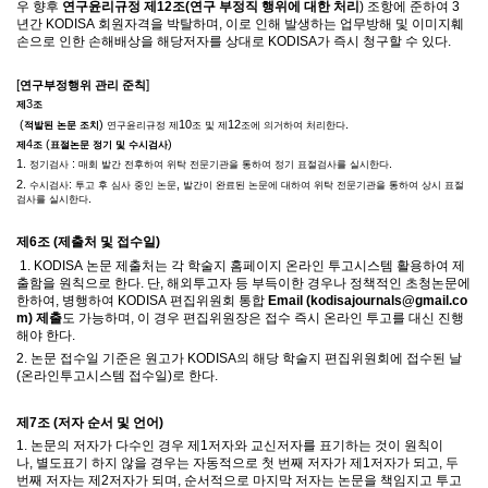
우 향후
연구윤리규정 제
12
조
(
연구 부정직 행위에 대한 처리
)
조항에 준하여
3
년간
KODISA
회원자격을 박탈하며
,
이로 인해 발생하는 업무방해 및 이미지훼
손으로 인한 손해배상을 해당저자를 상대로
KODISA
가 즉시 청구할 수 있다
.
[
]
연구부정행위 관리 준칙
3
제
조
(
)
10
12
.
적발된 논문 조치
연구윤리규정 제
조 및 제
조에 의거하여 처리한다
4
(
)
제
조
표절논문 정기 및 수시검사
1.
:
.
정기검사
매회 발간 전후하여 위탁 전문기관을 통하여 정기 표절검사를 실시한다
2.
:
,
수시검사
투고 후 심사 중인 논문
발간이 완료된 논문에 대하여 위탁 전문기관을 통하여 상시 표절
.
검사를 실시한다
제
6
조
(
제출처 및 접수일
)
1. KODISA
논문 제출처는 각 학술지 홈페이지 온라인 투고시스템 활용하여 제
출함을 원칙으로 한다
.
단
,
해외투고자 등 부득이한 경우나 정책적인 초청논문에
한하여
,
병행하여
KODISA
편집위원회 통합
Email (kodisajournals@gmail.co
m)
제출
도 가능하며
,
이 경우 편집위원장은 접수 즉시 온라인 투고를 대신 진행
해야 한다
.
2.
논문 접수일 기준은 원고가
KODISA
의 해당 학술지 편집위원회에 접수된 날
(
온라인투고시스템 접수일
)
로 한다
.
제
7
조
(
저자 순서 및 언어
)
1.
논문의 저자가 다수인 경우 제
1
저자와 교신저자를 표기하는 것이 원칙이
나
,
별도표기 하지 않을 경우는 자동적으로 첫 번째 저자가 제
1
저자가 되고
,
두
번째 저자는 제
2
저자가 되며
,
순서적으로 마지막 저자는 논문을 책임지고 투고