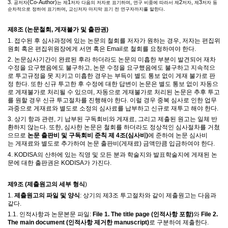
3.
(Co-Author)
1
,
2
,
3
공저자
는 제
저자 다음의 저자로 표기하며
연구 비중에 따라서 제
저자
제
저자 등
,
.
순차적으로 정하여 표기하며
교신저자 마지막 표기 전 연구자까지를 말한다
제
8
조
(
논문철회
,
게재불가 및 출판권
)
1.
접수된 후 심사과정에 있는 논문의 철회를 저자가 원하는 경우
,
저자는 편집위
원회 혹은 편집위원장에게 서면 혹은
Email
로 철회를 요청하여야 한다
.
2.
논문심사기간이 완료된 후라 하더라도 논문의 미흡한 부분이 발견되어 재차
수정을 요구했음에도 불구하고
,
논문 수정을 요구했음에도 불구하고 지속적으
로 투고규정을 못 지키고 미흡한 경우는 부득이 별도 통보 없이 게재 불가로 판
정 한다
.
또한 신규 투고한 후
수정에 대한 답변이 논문은 별도 통보 없이 자동으
로 게재불가로 처리될 수 있으며
,
자동으로 게재불가로 처리된 논문은 추후 투고
를 원할 경우 신규 투고절차를 진행해야 한다
.
이럴 경우 중복 심사로 인한 업무
과중으로 게재료와 별도로 소정의 심사료를 납부하고 신규로 재투고 해야 한다
.
3.
상기 항과 관련
,
기 납부된 구독회비와 게재료
,
그리고 제출된 원고는 일체 반
환하지 않는다
.
또한
,
심사한 논문은 철회를 하더라도 정상적인 심사절차를 거쳤
으므로
논문 출판비 및 구독회비 준칙 제
4
조
(
심사비
)
에 준하여 논문 심사비
는
게재료와 별도로 추가하여
논문 출판비
(
게재료
)
금액만큼 입금하여야 한다
.
4. KODISA
의 산하에 있는 직영 및 모든 분과 학술지와 발표학술지에 게재된 논
문에 대한 출판권은
KODISA
가 가진다
.
제
9
조
(
제출원고의 세부 형식
)
1.
제출원고의 파일 및 양식
:
상기의 제
3
조 투고절차와 같이 제출원고는
다음과
같다
.
1.1.
인적사항과 논문본문 파일
:
File 1. The title page (
인적사항 포함
)
와
File 2.
The main document (
인적사항 제거한
manuscript)
로 구분하여 제출한다
.