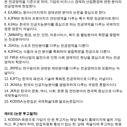
온 전공영역을 기준으로 하며
,
기업의 비즈니스
경제와 산업환경에 관한 분야의
전공영역에 한정한다
.
4. EAJBE는 동아시아지역의 경제관련 분야의 논문을 중심으로 한다.
5. KJFM은 한국의 프랜자치즈 전반영역을 다루는 특수 학문 정공분야로 한다.
6. KJAI는 한국의 인공지능분야를 중심으로 하는 전공역역을 다루는 국제적인
영문 영문지 저널이다.
7. JWMAP는 환경, 보건, 안전, 의료서비스, 복지 등 웰빙분야의 학문을 융합하
는 전공분야이다.
8. JSAS는 스포츠 전반분야를 다루는 전공영역을 다룬다.
9. KJFHC는 식품과 보건 분야를 특화하여 융합학문을 전공으로 다룬다.
10. FIR은 4차산업의 발전으로 인한 사회 경제적인 현상을 중심으로 하는 전공
영역의 학문이다.
11. JRPE는 연구윤리와 관련된 제반분야를 다루는 전공영역으로 포함하는 저
널이다.
12. KJFT는 한국의 패션과 기술에 특화된 전공역역으로 다루는 저널이다.
13. JKAIA는 한국의 인공지능분야를 광범위하게 다루는 국영문 혼합지이다.
14. JKR은 한국의 문화, 역사, 사회, 한류 등 전반분야의 한국학 중심으로 다루는
국제학술지이다.
15. KODISA 논문집은 국제학술대회 발표논문집이다.
제
4
조
(
논문 투고절차
)
1. KODISA
회원으로 가입이 안 된 투고자는 해당 학술지 홈페이지에
필히 가입
하고
,
투고해야 하며
,
편집위원회 통보가 없는 한
,
당해
학술지에 투고하는 회원