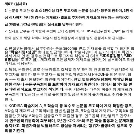
제
6
조
(
심사료
)
1.
논문을 투고한 후
최소
3
편이상 다른 투고자의 논문을 심사한 경우에 한하며
, 3
편 이
상 심사하지 아니한 경우는 게재료와 별도로 추가하여 게재료에 해당되는 금액
(KCI
급
30
만원
, SCI
급
60
만원
)
의 심사료를 납부
해야한다
.
2.
심사료 납부는 각 학술지 특성에 맞게 진행하며
, KODISA
편집위원회 납부하는 게재
료와 별도로 해당 학회나 학술지 편집위원장이 지정한 별도 은행계좌로 관리한다
.
2.
편집위원회에서 납부하라는 통보
(proof)
를 받고 게재료를 입금할 때 표기방법
은
"
학술지명
+
성명
"
형태로 입금해야하며
,
학술지명이 미 표기되어서 미확인 되
어서 게재 안 된 경우는 전적으로 투고자의 책임이다
(
예로
“JDS
홍길동
”, “JID
B
홍길동
“
로 표기함
)..
게재료와 모든공저자 게재료를 한꺼번에 납부하여도 마찬
가지로 적용된다
.
3.
특히
,
온라인상으로 신용카드로 결제할 경우 확인이 안 되므로
,
현금계좌이체
투고자를 포함한 모든 투고자는 필히 편집위원회에서
PROOF
를 받은 경우
,
최
종논문 제출시 통보하여 확인해 줘야한다
.
만일 별도
편집위원회에 이메일 통보
안한 경우나 논문구독회비를 포함하여 게재료의 확인이 안 되어서 불이익을 받
는다면 전적으로 투고자의 책임이다
.
은행 계좌에는 다수의 학술지의 게재료와
구독회비가 입금되는 관계로 불명확한 입금은 확인이 불가하므로 주의를 해야
한다
.
4. KODISA
학술지에
A, B
학술지 등 복수로 논문을 투고하여 게재 확정한 경우
,
A
학술지 게재료나 구독회비를 한번 입금한 후
, B
학술지의 게재료나 구독회비를
입금한 것처럼
A
학술지 입금증으로 제출한 경우
,
연구윤리 위반행위로 간주하
여
연구윤리위원회에 회부하며
, 3
년간
KODISA
의 모든 학술 활동과 논문게재를
중지하고
,
회원자격을 박탈하므로 양심을 저버리는 행위가 발생하지 않도록 주
의를 기한다
.