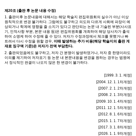
제
20
조
(
출판 후 논문 내용 수정
)
1.
출판이후 논문내용에 대해서는 해당 학술지 편집위원회의 실수가 아닌 이상
원칙적으로 변경 불가하다
.
그럼에도 불구하고 의도와 다르게 사회에 파장이 예
상되거나 학계에 영향을 줄 소지가 있다고 판단되는 논문 내 기술된 부분
(
사사표
기
,
인적사항 부분
,
본문 내용 등
)
은 편집위원회를 개최하여 해당 당사자가 출석
하여 소명케 하여 수정해 줄 수 있다
.
저자가 수정과정에서 체크를 못했거나 빠
트려서 다시 수정을 원할 경우
,
이때 발생하는 추가 비용(해당 학술지의 출판 게
재료 징구액 기준)은 저자가 전액 부담한다
.
2.
출판되었음에도 불구하고
,
저자 간 분쟁이 발생하였거나
,
저자 중 한명이라도
이의를 제기하여 저자표기 등 논문 내 본문내용을 변경을 원하는 경우는 법원에
서 정식적인 판결이 나오지 않은 한 변경이 불가하다
.
[1999. 3. 1.
제정
]
[2004. 12. 1. 1
차개정
]
[2007. 2. 1. 2
차개정
]
[2008. 2. 1. 3
차개정
]
[2009. 10. 1. 4
차개정
]
[2011. 12. 1. 5
차개정
]
[2012. 8. 1. 6
차개정
]
[2015. 1. 1. 7
차개정
]
[2017. 3. 1. 8
차개정
]
[2026. 1. 1. 9
차개정
]