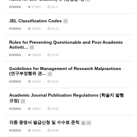
KODISA
27352
06-11
JEL Classification Codes
H
KODISA
22591
05-14
Rules for Preventing Questionable and Poor Academic
Activiti…
H
KODISA
16828
10-18
Guidelines for Management of Research Malpractices
(연구부정행위 관…
H
KODISA
16246
06-04
Academic Journal Publication Regulations (학술지 발행
규정)
H
KODISA
15667
10-05
각종 증명서 발급신청 및 수수료 준칙
H
KODISA
15301
06-04