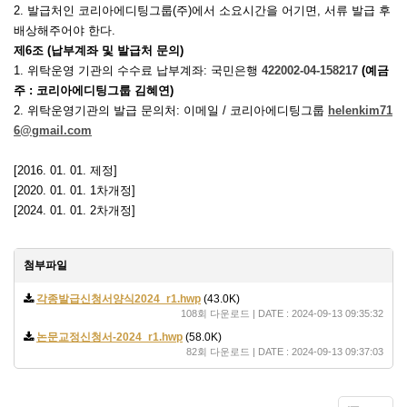
2.
발급처인 코리아에디팅그룹
(
주
)
에서 소요시간을 어기면
,
서류 발급 후
배상해주어야 한다
.
제
6
조
(
납부계좌 및 발급처 문의
)
1. 위탁운영 기관의
수수료 납부계좌
: 국민은행
422002-04-158217
(예금
주 : 코리아에디팅그룹 김혜연)
2. 위탁운영기관의
발급 문의처
:
이메일
/
코리아에디팅그룹
helenkim71
6@gmail.com
[2016. 01. 01.
제정
]
[2020. 01. 01. 1차개정]
[2024. 01. 01. 2차개정]
첨부파일
각종발급신청서양식2024_r1.hwp
(43.0K)
108회 다운로드 | DATE : 2024-09-13 09:35:32
논문교정신청서-2024_r1.hwp
(58.0K)
82회 다운로드 | DATE : 2024-09-13 09:37:03