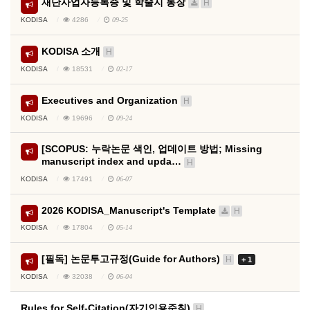
재단사업자등록증 및 학술지 통장
H
KODISA
4286
09-25
KODISA 소개
H
KODISA
18531
02-17
Executives and Organization
H
KODISA
19696
09-24
[SCOPUS: 누락논문 색인, 업데이트 방법; Missing
manuscript index and upda…
H
KODISA
17491
06-07
2026 KODISA_Manuscript's Template
H
KODISA
17804
05-14
[필독] 논문투고규정(Guide for Authors)
H
+ 1
KODISA
32038
06-04
Rules for Self-Citation(자기인용준칙)
H