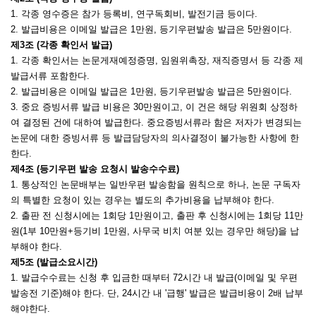
1.
각종 영수증은 참가 등록비
,
연구독회비
,
발전기금 등이다
.
2.
발급비용은 이메일 발급은
1
만원
,
등기우편발송 발급은
5
만원이다
.
제
3
조
(
각종 확인서 발급
)
1.
각종 확인서는 논문게재예정증명
,
임원위촉장
,
재직증명서 등 각종 제
발급서류 포함한다
.
2.
발급비용은 이메일 발급은
1
만원
,
등기우편발송 발급은
5
만원이다
.
3.
중요 증빙서류 발급 비용은
30
만원이고
,
이 건은 해당 위원회 상정하
여 결정된 건에 대하여 발급한다
.
중요증빙서류라 함은 저자가 변경되는
논문에 대한 증빙서류 등 발급담당자의 의사결정이 불가능한 사항에 한
한다
.
제
4
조
(
등기우편 발송 요청시 발송수수료
)
1.
통상적인 논문배부는 일반우편 발송함을 원칙으로 하나
,
논문 구독자
의 특별한 요청이 있는 경우는 별도의 추가비용을 납부해야 한다
.
2.
출판 전 신청시에는
1
회당
1
만원이고
,
출판 후 신청시에는
1
회당 11
만
원
(1
부 10
만원
+
등기비
1
만원
,
사무국 비치 여분 있는 경우만 해당
)
을 납
부해야 한다
.
제
5
조
(
발급소요시간
)
1.
발급수수료는 신청 후 입금한 때부터
72
시간 내 발급
(
이메일 및 우편
발송전 기준
)
해야 한다
.
단
, 24
시간 내
'
급행
'
발급은 발급비용이
2
배 납부
해야한다
.